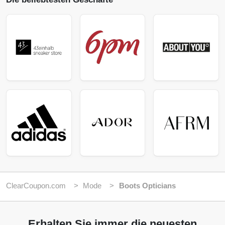
ClearCoupon.com
Mode
Boots Opticians
Erhalten Sie immer die neuesten