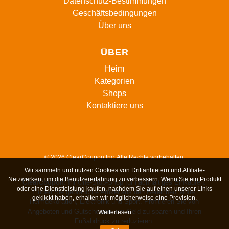
Datenschutz-Bestimmungen
Geschäftsbedingungen
Über uns
ÜBER
Heim
Kategorien
Shops
Kontaktiere uns
© 2026 ClearCoupon Inc. Alle Rechte vorbehalten.
Wir sammeln und nutzen Cookies von Drittanbietern und Affiliate-
Netzwerken, um die Benutzererfahrung zu verbessern. Wenn Sie ein Produkt
ClearCoupon:
Ihr One-Stop-Shop für nachhaltiges Einkaufen.
oder eine Dienstleistung kaufen, nachdem Sie auf einen unserer Links
Finden Sie gebrauchte Artikel aus den Bereichen Mode,
geklickt haben, erhalten wir möglicherweise eine Provision.
Heimdekoration, Elektronik und Sport. Profitieren Sie von
Angeboten und Gutscheinen, um Geld zu sparen und Ihren
Weiterlesen
Fußabdruck zu reduzieren.