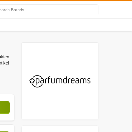
ukten
tikel