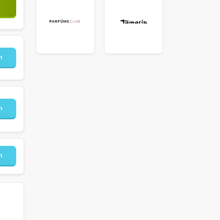
n
n
n