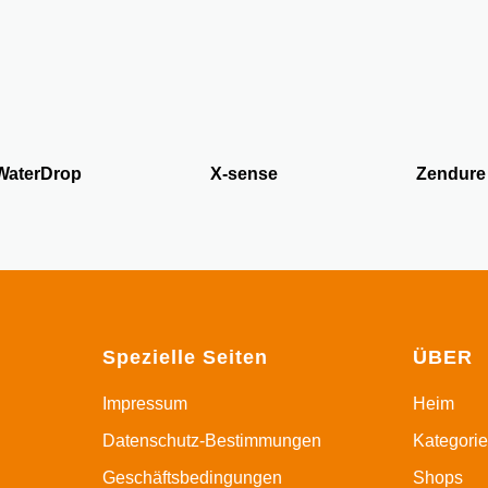
WaterDrop
X-sense
Zendure
Spezielle Seiten
ÜBER
Impressum
Heim
Datenschutz-Bestimmungen
Kategori
Geschäftsbedingungen
Shops